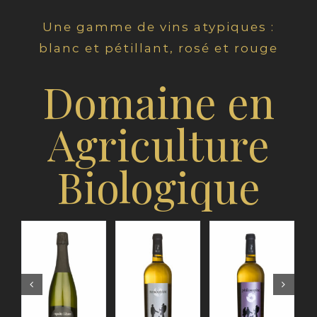
Une gamme de vins atypiques :
blanc et pétillant, rosé et rouge
Domaine en
Agriculture
Biologique