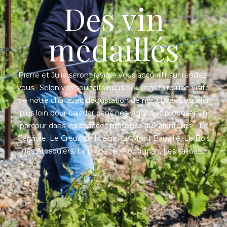
Des vin
médaillés
Pierre et Julie seront ravi de vous accueillir sur rendez-
vous. Selon vos souhaits nous pouvons faire une visite
de notre chai avec dégustation de nos cuvées ou aller
plus loin pour balader dans nos vignes et proposer un
parcour dans les espaces protégés aux alentours – La
Gardiole, Le Creux de Miège, Le Mont Bauzille, Le Bois
des Aresquiers, La plage de Frontignan, Les salines…