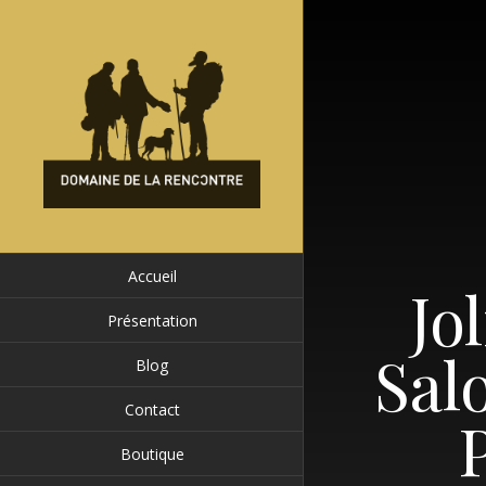
Passer
au
contenu
Accueil
Jo
Présentation
Sal
Blog
Contact
P
Boutique