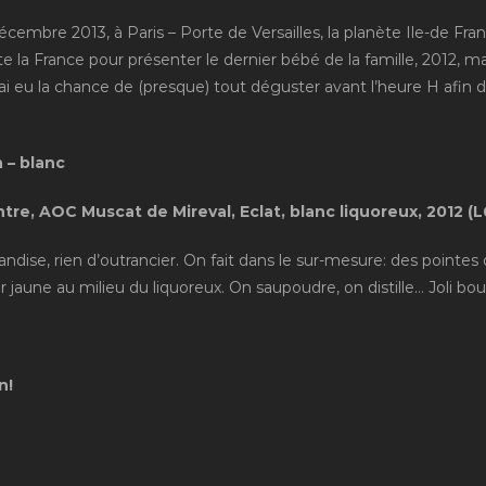
mbre 2013, à Paris – Porte de Versailles, la planète Ile-de Fran
e la France pour présenter le dernier bébé de la famille, 2012, 
’ai eu la chance de (presque) tout déguster avant l’heure H afin 
 – blanc
re, AOC Muscat de Mireval, Eclat, blanc liquoreux, 2012 (L
mandise, rien d’outrancier. On fait dans le sur-mesure: des pointe
r jaune au milieu du liquoreux. On saupoudre, on distille… Joli bou
n!