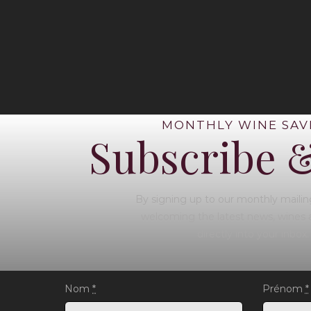
MONTHLY WINE SAV
Subscribe 
By signing up to our monthly mailing
welcoming the latest news, wines 
directly into your inbox.
Nom
*
Prénom
*