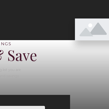
INGS
& Save
 list you are
and savings