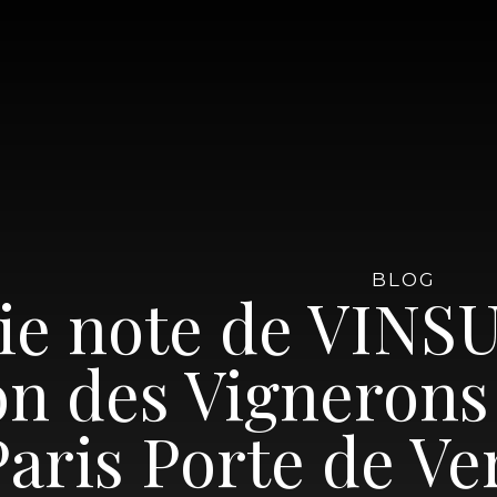
BLOG
lie note de VINS
on des Vigneron
aris Porte de Ver