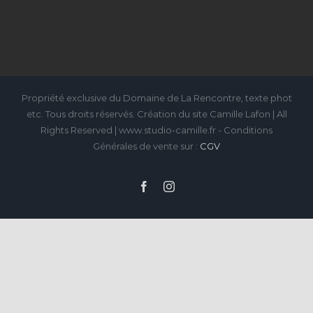
Propriété exclusive du Domaine de La Rencontre, texte phot
etc. Tous droits réservés. Création du site Camille Lafon | All
Rights Reserved | www.studio-camille.fr - Conditions
Générales de vente sur :
CGV
Facebook
Instagram