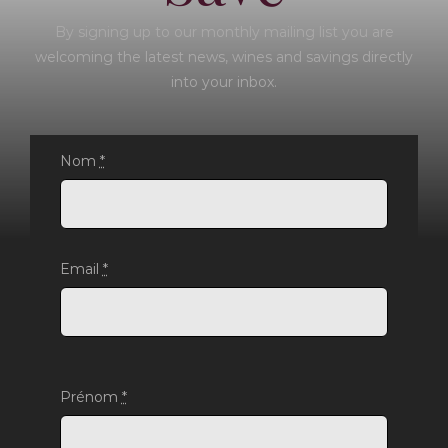
By signing up to our monthly mailing list you are
welcoming the latest news, wines and savings directly
into your inbox.
Nom
*
Email
*
Prénom
*