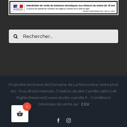
Rechercher:
Propriété exclusive du Domaine de La Rencontre, texte phot
etc. Tous droits réservés. Création du site Camille Lafon | All
Rights Reserved | www.studio-camille.fr - Conditions
Générales de vente sur :
CGV
0
Facebook
Instagram