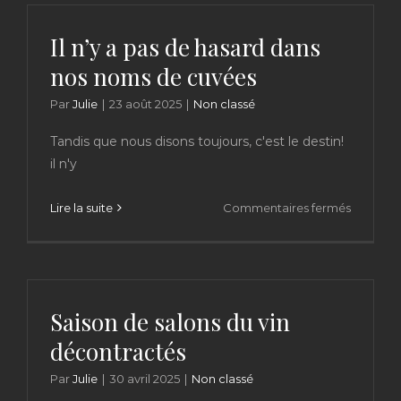
approch
Il n’y a pas de hasard dans
nos noms de cuvées
Par
Julie
|
23 août 2025
|
Non classé
Tandis que nous disons toujours, c'est le destin!
il n'y
sur
Lire la suite
Commentaires fermés
Il
n’y
a
pas
de
Saison de salons du vin
hasard
décontractés
dans
nos
Par
Julie
|
30 avril 2025
|
Non classé
noms