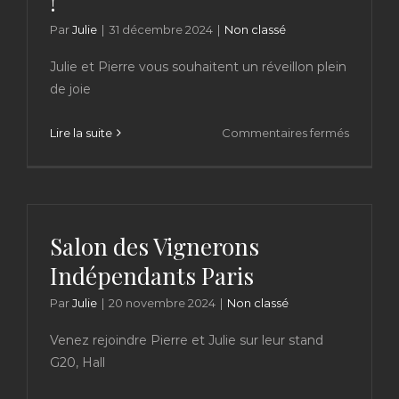
!
boulot
!
Par
Julie
|
31 décembre 2024
|
Non classé
Julie et Pierre vous souhaitent un réveillon plein
de joie
sur
Lire la suite
Commentaires fermés
Au
revoir
et
bonne
nuit
Salon des Vignerons
2024
Indépendants Paris
!
Par
Julie
|
20 novembre 2024
|
Non classé
Venez rejoindre Pierre et Julie sur leur stand
G20, Hall