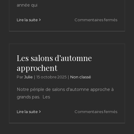
année qui
sur
Lire la suite
Commentaires fermés
2026
–
eh
oui
Les salons d’automne
approchent
Par
Julie
|
15 octobre 2025
|
Non classé
Notre périple de salons d'automne approche à
grands pas. Les
sur
Lire la suite
Commentaires fermés
Les
salons
d’autom