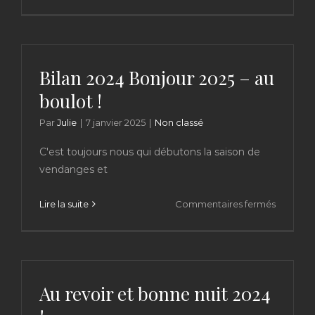
Salon
Vignero
Indépen
Strasbo
14-
Bilan 2024 Bonjour 2025 – au
17
boulot !
Février
2025
Par
Julie
|
7 janvier 2025
|
Non classé
C'est toujours nous qui débutons la saison de
vendanges et
sur
Lire la suite
Commentaires fermés
Bilan
2024
Bonjour
2025
–
Au revoir et bonne nuit 2024
au