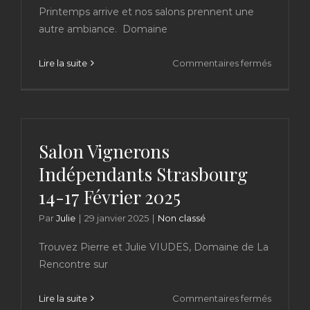
de
Printemps arrive et nos salons prennent une
cuvées
autre ambiance. Domaine
sur
Lire la suite
Commentaires fermés
Saison
de
salons
du
vin
Salon Vignerons
décontr
Indépendants Strasbourg
14-17 Février 2025
Par
Julie
|
29 janvier 2025
|
Non classé
Trouvez Pierre et Julie VIUDES, Domaine de La
Rencontre sur
sur
Lire la suite
Commentaires fermés