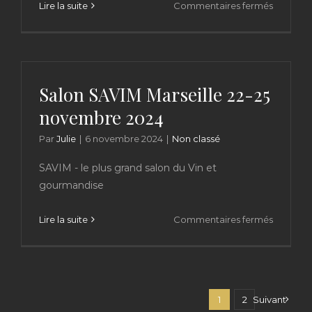
sur
Lire la suite
Commentaires fermés
Salon
des
Vignero
Indépen
Paris
Salon SAVIM Marseille 22-25
novembre 2024
Par
Julie
|
6 novembre 2024
|
Non classé
SAVIM - le plus grand salon du Vin et
gourmandise
sur
Lire la suite
Commentaires fermés
Salon
SAVIM
Marseille
22-
25
1
2
Suivant