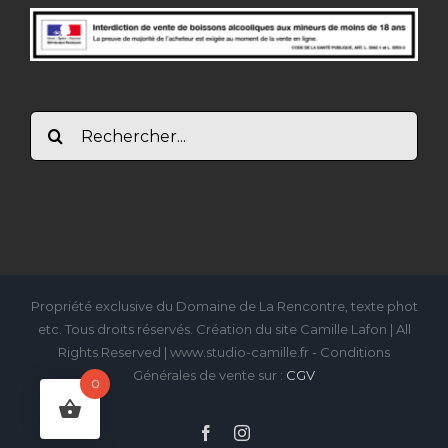
Rechercher:
Propriété exclusive du Domaine de La Rencontre, texte phot
etc. Tous droits réservés. Création du site Camille Lafon | All
Rights Reserved | www.studio-camille.fr - Conditions
Générales de vente sur :
CGV
0
Facebook
Instagram