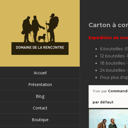
Passer
au
contenu
Carton à c
Expédition de nos
6 bouteilles -
12 bouteilles 
18 bouteilles 
24 bouteilles
Accueil
Pour plus d’o
Présentation
Trier par
Command
Blog
par défaut
Contact
Boutique