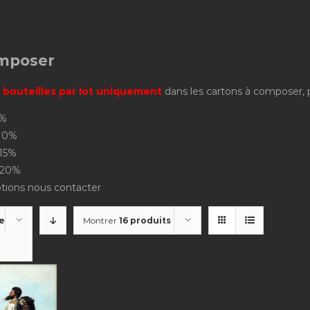
omposer
 bouteilles par lot uniquement
dans les cartons à composer, pri
5%
-10%
-15%
 -20%
ptions nous contacter
e
Montrer
16 produits