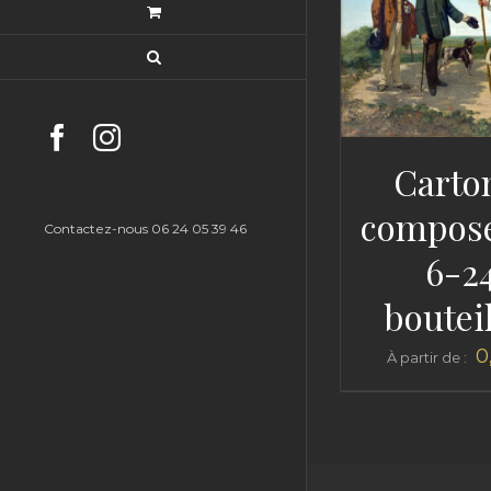
Facebook
Instagram
Carto
compose
Contactez-nous 06 24 05 39 46
6-2
boutei
0
À partir de :