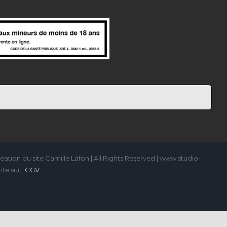
ation du site Camille Lafon | All Rights Reserved | www.studio-
te sur :
CGV
m