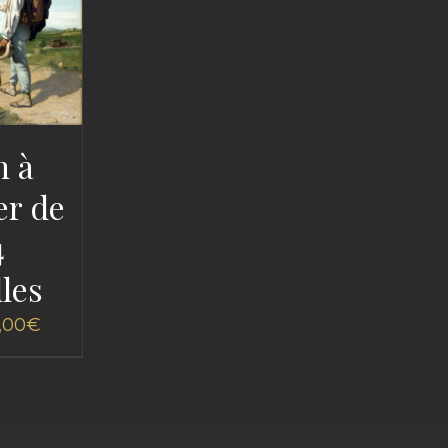
n à
r de
4
lles
,00
€