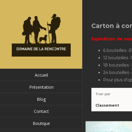
Passer
au
contenu
Carton à c
Expédition de nos
6 bouteilles -
12 bouteilles 
18 bouteilles 
24 bouteilles
Accueil
Pour plus d’o
Présentation
Trier par
Blog
Classement
Contact
Boutique