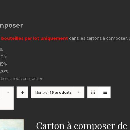
omposer
 bouteilles par lot uniquement
dans les cartons à composer, pri
5%
-10%
-15%
 -20%
ptions nous contacter
Montrer
16 produits
Carton à composer de 