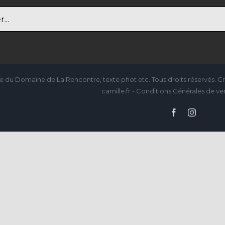
e du Domaine de La Rencontre, texte phot etc. Tous droits réservés. Cré
camille.fr - Conditions Générales de ven
Facebook
Instagra