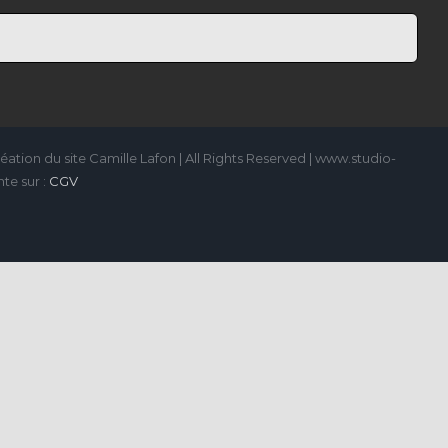
ation du site Camille Lafon | All Rights Reserved | www.studio-
te sur :
CGV
m