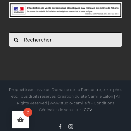
Rechercher:
Propriété exclusive du Domaine de La Rencontre, texte phot
etc. Tous droits réservés. Création du site Camille Lafon | All
Rights Reserved | www.studio-camille.fr - Conditions
Générales de vente sur :
CGV
0
Facebook
Instagram